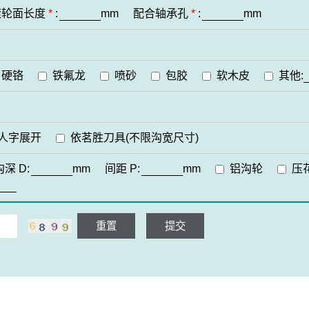
滚轮面长度
*
:
mm
配合轴承孔
*
:
mm
硬铬
铁氟龙
喷砂
包胶
软木皮
其他:
人字展开
依茗胜刀具(不限沟宽尺寸)
沟深
D:
mm
间距
P:
mm
铝沟轮
压
重置
提交