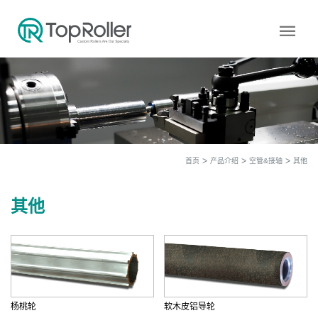
menu
首页
产品介绍
空管&接轴
其他
其他
杨桃轮
软木皮铝导轮