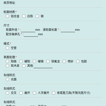
收货地址:
轮面材质:
*
铝合金
白铁
钢
尺寸:
轮面外径
*
:
mm
滚轮面长度
*
:
mm
配合轴承孔
*
:
mm
様式:
*
空管
表面处理:
*
阳极
硬阳
硬铬
铁氟龙
喷砂
包胶
软木皮
其他:
车线样式:
光面
车线样式:
交叉
展开
人字展开
依茗胜刀具(不限沟宽尺寸)
车线样式: