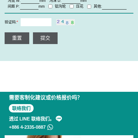
沟宽
W:
mm
沟深
D:
mm
铝沟轮
压花
间距
P:
mm
其他:
验证码:
*
重置
提交
需要客制化建议或价格报价吗？
联络我们
透过 LINE 联络我们。
+886 4-2335-0887