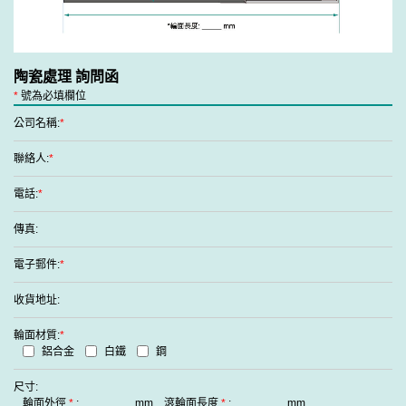
陶瓷處理 詢問函
*
號為必填欄位
公司名稱:
*
聯絡人:
*
電話:
*
傳真:
電子郵件:
*
收貨地址:
輪面材質:
*
鋁合金
白鐵
鋼
尺寸:
輪面外徑
*
:
mm
滾輪面長度
*
:
mm