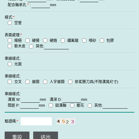
配合軸承孔
*
:
mm
樣式:
*
空管
表面處理:
*
陽極
硬陽
硬鉻
鐵氟龍
噴砂
包膠
軟木皮
其他:
車線樣式:
光面
車線樣式:
交叉
展開
人字展開
依茗勝刀具(不限溝寬尺寸)
車線樣式:
溝寬
W:
mm
溝深
D:
mm
鋁溝輪
壓花
間距
P:
mm
其他:
驗證碼:
*
重設
送出